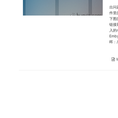
出问
件里
下图
链接
入的
Em
晖：/v