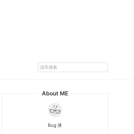
About ME
Bug 侠