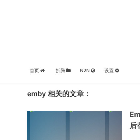
首页
折腾
N2N
设置
emby 相关的文章：
E
后