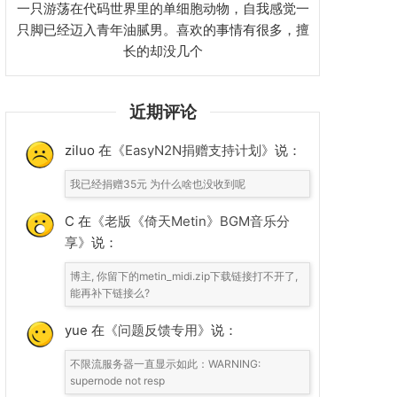
一只游荡在代码世界里的单细胞动物，自我感觉一
只脚已经迈入青年油腻男。喜欢的事情有很多，擅
长的却没几个
近期评论
ziluo 在
《EasyN2N捐赠支持计划》
说：
我已经捐赠35元 为什么啥也没收到呢
C 在
《老版《倚天Metin》BGM音乐分
享》
说：
博主, 你留下的metin_midi.zip下载链接打不开了,
能再补下链接么?
yue 在
《问题反馈专用》
说：
不限流服务器一直显示如此：WARNING:
supernode not resp