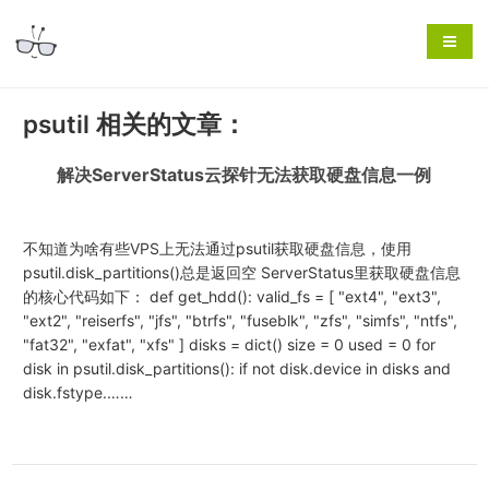
psutil 相关的文章：
解决ServerStatus云探针无法获取硬盘信息一例
不知道为啥有些VPS上无法通过psutil获取硬盘信息，使用
psutil.disk_partitions()总是返回空 ServerStatus里获取硬盘信息
的核心代码如下： def get_hdd(): valid_fs = [ "ext4", "ext3",
"ext2", "reiserfs", "jfs", "btrfs", "fuseblk", "zfs", "simfs", "ntfs",
"fat32", "exfat", "xfs" ] disks = dict() size = 0 used = 0 for
disk in psutil.disk_partitions(): if not disk.device in disks and
disk.fstype.……