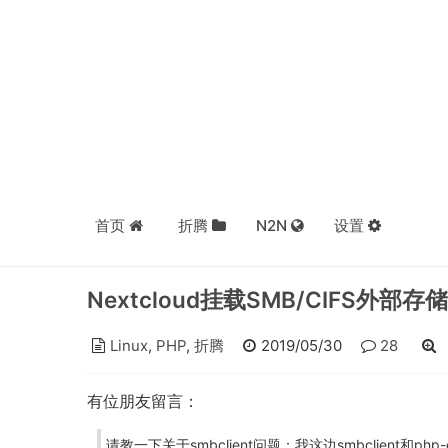
首页
折腾
N2N
设置
Nextcloud挂载SMB/CIFS外部存储
Linux
,
PHP
,
折腾
2019/05/30
28
有位朋友留言：
请教一下关于smbclient问题：我这边smbclient和php-