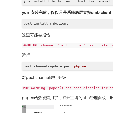
yum
 install libsmbclient libsmbclient-devel 
yum安装完后，仅仅只是系统底层支持smb client
pecl
 install smbclient
这里可能会报错
WARNING: channel "pecl.php.net" has updated 
运行
pecl
channel-update
pecl
.php
.net
对pecl channel进行升级
PHP Warning: popen() has been disabled for s
popen函数被禁用了，打开宝塔的php管理面板，删掉被