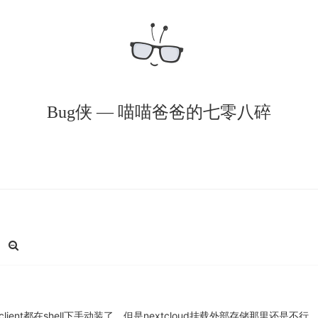
Bug侠 — 喵喵爸爸的七零八碎
client都在shell下手动装了，但是nextcloud挂载外部存储那里还是不行。这是什