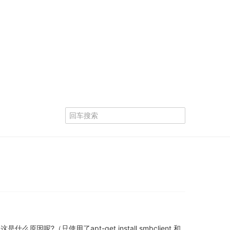
么原因呢?（只使用了apt-get install smbclient 和