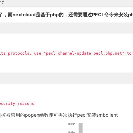
-y
了，而nextcloud是基于php的，还需要通过PECL命令来安装p
its protocols, use "pecl channel-update pecl.php.net" to
ecurity reasons
禁用的popen函数即可再次执行pecl安装smbclient