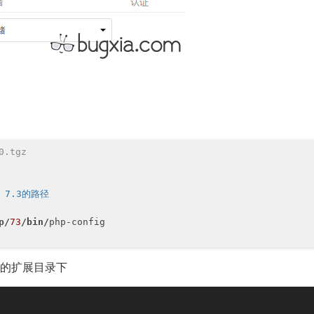
0.tgz
 7.3的路径
p/
73
/bin/
php-config

HP的扩展目录下