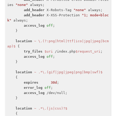
ies 
"none"
 always;

add_header
 X-Robots-Tag 
"none"
 always;

add_header
 X-XSS-Protection 
"1; mode=bloc
k"
 always;

access_log
off
;

    }

location
~ \.(?:png|html|ttf|ico|jpg|jpeg|bcm
ap)$
 {

try_files
$uri
 /index.php
$request_uri
;

access_log
off
;

    }

location
~ .*\.(gif|jpg|jpeg|png|bmp|swf)$
    {

expires
30d
;

error_log
off
;

access_log
 /dev/null;

    }

location
~ .*\.(js|css)?$
    {
