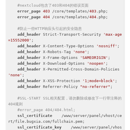
#nextcloud包含了403和404的错误页面
error_page
403
 /core/templates/
403
.php;

error_page
404
 /core/templates/
404
.php;

#防止一些HTTP响应头引起的安全隐患
add_header
 Strict-Transport-Security 
'max-age
=15552000'
;

add_header
 X-Content-Type-Options 
'nosniff'
;

add_header
 X-Robots-Tag 
'none'
;

add_header
 X-Frame-Options 
'SAMEORIGIN'
;

add_header
 X-Download-Options 
'noopen'
;

add_header
 X-Permitted-Cross-Domain-Policies 
'none'
;

add_header
 X-XSS-Protection 
'1;mode=block'
;

add_header
 Referrer-Policy 
"no-referrer"
;

#SSL-START SSL相关配置，请勿删除或修改下一行带注释的
404规则
#error_page 404/404.html;
ssl_certificate
    /www/server/panel/vhost/ce
rt/file.bugxia.com/fullchain.pem;

ssl_certificate_key
    /www/server/panel/vhos