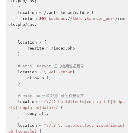
ote.php/dav;

    }

location
 = /.well-known/caldav {

return
301
$scheme
://
$host
:
$server_port
/rem
ote.php/dav;

    }

location
 / {

rewrite
 ^
 /index.php;

    }

#Let's Encrypt 证书续期验证目录
location
~ \.well-known
{

allow
 all;

    }

#nextcloud一些关键目录的权限设置
location
~ ^\/(?:build|tests|config|lib|3rdpa
rty|templates|data)\/
 {

deny
 all;

    }

location
~ ^\/(?:\.|autotest|occ|issue|indie|
db_|console)
 {
