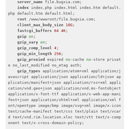
server_name
 file.bugxia.com;

index
 index.php index.html index.htm default.
php default.htm default.html;

root
 /www/wwwroot/file.bugxia.com;

client_max_body_size
10G
; 

fastcgi_buffers
64
4K
;

gzip
on
;

gzip_vary
on
;

gzip_comp_level
4
;

gzip_min_length
256
;

gzip_proxied
 expired 
no
-cache 
no
-store privat
e no_last_modified no_etag auth;

gzip_types
 application/atom+xml application/j
avascript application/json application/ld+json ap
plication/manifest+json application/rss+xml appli
cation/vnd.geo+json application/vnd.ms-fontobject 
application/x-font-ttf application/x-web-app-mani
fest+json application/xhtml+xml application/xml f
ont/opentype image/bmp image/svg+xml image/x-icon 
text/cache-manifest text/css text/plain text/vcar
d text/vnd.rim.location.xloc text/vtt text/x-comp
onent text/x-cross-domain-policy;
