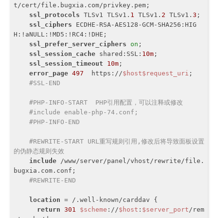
t/cert/file.bugxia.com/privkey.pem;

ssl_protocols
 TLSv1 TLSv1.
1
 TLSv1.
2
 TLSv1.
3
;

ssl_ciphers
 ECDHE-RSA-AES128-GCM-SHA256:HIG
H:!aNULL:!MD5:!RC4:!DHE;

ssl_prefer_server_ciphers
on
;

ssl_session_cache
 shared:SSL:
10m
;

ssl_session_timeout
10m
;

error_page
497
  https://
$host
$request_uri
;

#SSL-END
#PHP-INFO-START  PHP引用配置，可以注释或修改
#include enable-php-74.conf;
#PHP-INFO-END
#REWRITE-START URL重写规则引用,修改后将导致面板设置
的伪静态规则失效
include
 /www/server/panel/vhost/rewrite/file.
bugxia.com.conf;

#REWRITE-END
location
 = /.well-known/carddav {

return
301
$scheme
://
$host
:
$server_port
/rem