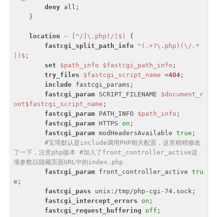
deny
 all;

    }

location
~ [^/]\.php(/|$)
 {

fastcgi_split_path_info
 ^(.+?\.php)(\/.*
|)$
;

set
$path_info
$fastcgi_path_info
;

try_files
$fastcgi_script_name
 =
404
;

include
 fastcgi_params;

fastcgi_param
 SCRIPT_FILENAME 
$document_r
oot
$fastcgi_script_name
;

fastcgi_param
 PATH_INFO 
$path_info
;

fastcgi_param
 HTTPS 
on
;

fastcgi_param
 modHeadersAvailable 
true
;

#宝塔默认是include调用PHP相关配置，这里稍稍修改
了一下，注意php版本 #加入了front_controller_active这
项参数以隐藏页面URL中的index.php
fastcgi_param
 front_controller_active 
tru
e
;

fastcgi_pass
 unix:/tmp/php-cgi-74.sock;

fastcgi_intercept_errors
on
;

fastcgi_request_buffering
off
;
