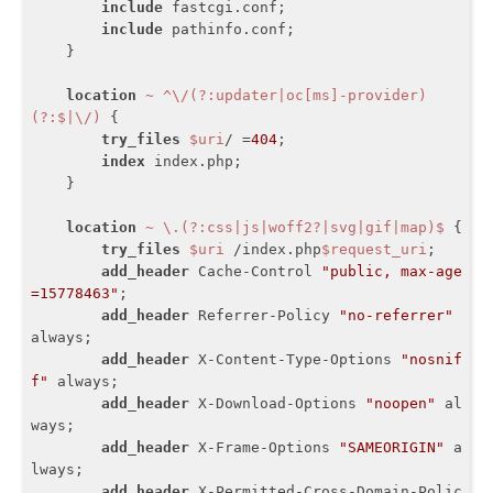
include
 fastcgi.conf;

include
 pathinfo.conf;

    }

location
~ ^\/(?:updater|oc[ms]-provider)
(?:$|\/)
 {

try_files
$uri
/ =
404
;

index
 index.php;

    }

location
~ \.(?:css|js|woff2?|svg|gif|map)$
 {

try_files
$uri
 /index.php
$request_uri
;

add_header
 Cache-Control 
"public, max-age
=15778463"
;

add_header
 Referrer-Policy 
"no-referrer"
always;

add_header
 X-Content-Type-Options 
"nosnif
f"
 always;

add_header
 X-Download-Options 
"noopen"
 al
ways;

add_header
 X-Frame-Options 
"SAMEORIGIN"
 a
lways;

add_header
 X-Permitted-Cross-Domain-Polic