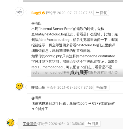
memcache.distributed注释掉，发现确实可行，那究竟应该怎
么启用memcache.distributed呢
Bug侠
评论于
2020-07-27 22:07:55
回复
@清疚
出现“Internal Server Error”的错误的时候，先检
查/data/nextcloud.log日志，看看是什么报错。比如：先
删除/data/nextcloud.log，然后浏览器里访问一下，出现
报错提示，再立即返回来看看nextcloud.log日志里的详
细报错信息，就知道哪里的配置有问题。
如果你的config.php只有注释掉memcache.distributed
字段才能正常访问，那就说明这个字段配置有误，如果是
redis，memcached，可以配合log日志，看看是不是
点击展开
redis，memcached服务访问不到或者服务没有启用之类
的，这个得耐心分析分析。
====================
呼啸山庄
评论于
2021-03-26 07:37:55
回复
关于内存缓存的优化，https://bugxia.com/1706.html 这
里我感觉写的还算详细，当然也可以参照官方给的内存优
@清疚
化文档
话说我也遇到这个问题，最后把’port‘ => 6379改成’port’
https://docs.nextcloud.com/server/18/admin_manual/
=> 0就好了
configuration_server/caching_configuration.html
字母同学
评论于
2020-06-10 13:58:39
回复