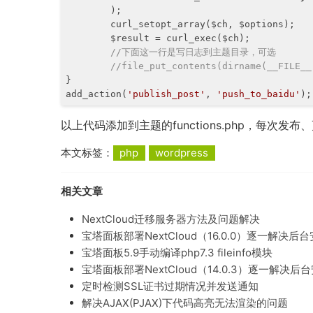
	);

	curl_setopt_array($ch, $options);

	$result = curl_exec($ch);

//下面这一行是写日志到主题目录，可选
//file_put_contents(dirname(__FILE__
}

add_action(
'publish_post'
, 
'push_to_baidu'
);
以上代码添加到主题的functions.php，每
本文标签：
php
wordpress
相关文章
NextCloud迁移服务器方法及问题解决
宝塔面板部署NextCloud（16.0.0）逐一解决
宝塔面板5.9手动编译php7.3 fileinfo模块
宝塔面板部署NextCloud（14.0.3）逐一解决
定时检测SSL证书过期情况并发送通知
解决AJAX(PJAX)下代码高亮无法渲染的问题