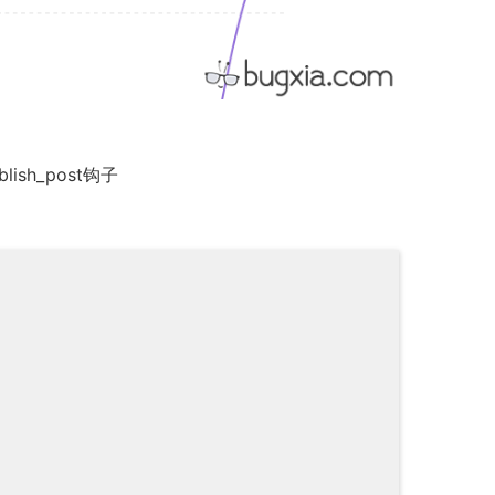
。
sh_post钩子