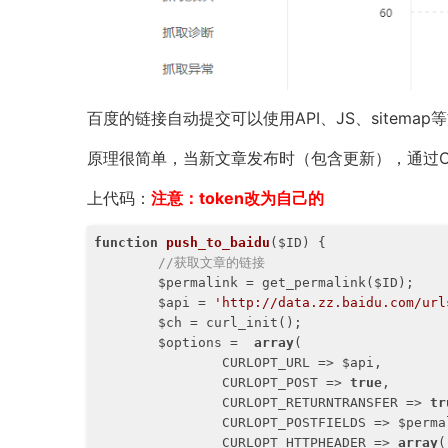
百度的链接自动提交可以使用API、JS、sitemap
原理很简单，当新文章发布时（包含更新），通过CURL访
上代码：
注意：token改为自己的
function
push_to_baidu
($ID)
{

//获取文章的链接
	$permalink = get_permalink($ID);

	$api = 
'http://data.zz.baidu.com/u
	$ch = curl_init();

	$options =  
array
(

		CURLOPT_URL => $api,

		CURLOPT_POST => 
true
,

		CURLOPT_RETURNTRANSFER => 
tr
		CURLOPT_POSTFIELDS => $permalink,

		CURLOPT_HTTPHEADER => 
array
(