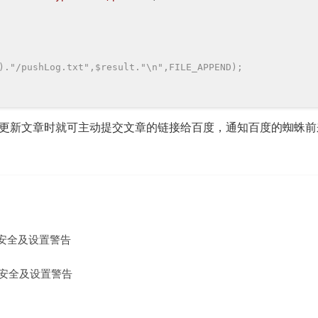
)."/pushLog.txt",$result."\n",FILE_APPEND);
次发布、更新文章时就可主动提交文章的链接给百度，通知百度的蜘蛛
后台安全及设置警告
后台安全及设置警告