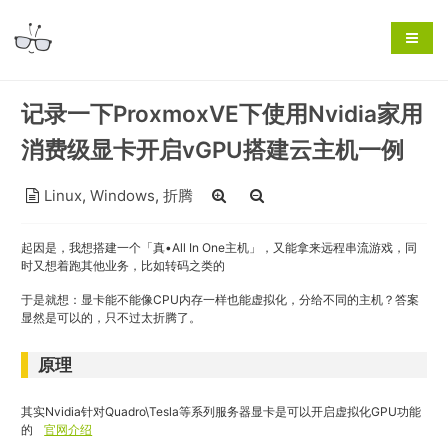
记录一下ProxmoxVE下使用Nvidia家用
消费级显卡开启vGPU搭建云主机一例
Linux
,
Windows
,
折腾
起因是，我想搭建一个「真•All In One主机」，又能拿来远程串流游戏，同
时又想着跑其他业务，比如转码之类的
于是就想：显卡能不能像CPU内存一样也能虚拟化，分给不同的主机？答案
显然是可以的，只不过太折腾了。
原理
其实Nvidia针对Quadro\Tesla等系列服务器显卡是可以开启虚拟化GPU功能
的
官网介绍