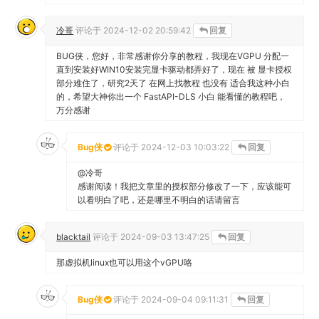
pve版本8.3
请问是否是因为内核版本过高导致的ERROR
冷哥
评论于
2024-12-02 20:59:42
回复
BUG侠，您好，非常感谢你分享的教程，我现在VGPU 分配一
直到安装好WIN10安装完显卡驱动都弄好了，现在 被 显卡授权
部分难住了，研究2天了 在网上找教程 也没有 适合我这种小白
的，希望大神你出一个 FastAPI-DLS 小白 能看懂的教程吧，
万分感谢
Bug侠
评论于
2024-12-03 10:03:22
回复
@冷哥
感谢阅读！我把文章里的授权部分修改了一下，应该能可
以看明白了吧，还是哪里不明白的话请留言
blacktail
评论于
2024-09-03 13:47:25
回复
那虚拟机linux也可以用这个vGPU咯