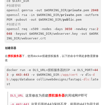
#创建密钥
openssl genrsa -out $WORKING_DIR/
private
.pem 
2048
openssl rsa -in $WORKING_DIR/
private
.pem -outform 
PEM -pubout -out $WORKING_DIR/
public
#创建证书
openssl req -x509 -nodes -days 
3650
 -newkey rsa:
2
048
 -keyout $WORKING_DIR/webserver.key -out $WORK
ING_DIR/webserver.crt
创建容器
在
授权服务器
下，使用docker搭建授权服务，以下的命令中两处参数需要修
改
docker run -e DLS_URL=授权服务器的IP -e DLS_PORT=
44
3
 -p 
443
:
443
 -v $WORKING_DIR
:/app/cert
 -v dls-
d
b:
/app/database collinwebdesigns/fastapi-
dls:
late
st
这里修改为搭建
授权服务器
的局域网IP即可
DLS_URL
这里后面的443保持不变，前面的443为宿主机
-p 443:443