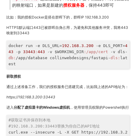
的映射端口，如果是新建的
授权服务器
，保持443即可
比如：我的授权Docker是搭在群晖下的，群晖IP 192.168.3.200
HTTPS默认端口443已被群晖自身占用，为避免和其他服务冲突，我将443
映射到33443
docker run -e DLS_URL=
192.168
.
3.200
 -e DLS_PORT=
4
43
 -p 
33443
:
443
 -v $WORKING_DIR
:/app/cert
 -v dls-
db:
/app/database collinwebdesigns/fastapi-
dls:
lat
est
获取授权
通过上述准备工作，我们的授权服务已搭建完成，比如我上述的API地址为：
https://192.168.3.200:33443
进入
分配了虚拟显卡的Windows虚拟机
，使用管理员权限的Powershell执行
#获取证书并保存到本地
#192.168.3.200:33443替换为你自己的API地址
curl.exe --insecure -L -X GET https://192.168.3.2