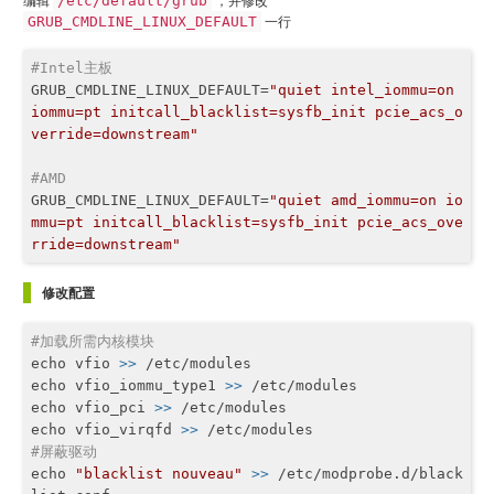
编辑
/etc/default/grub
，并修改
GRUB_CMDLINE_LINUX_DEFAULT
一行
#Intel主板
GRUB_CMDLINE_LINUX_DEFAULT
=
"quiet intel_iommu=on 
iommu=pt initcall_blacklist=sysfb_init pcie_acs_o
verride=downstream"
#AMD
GRUB_CMDLINE_LINUX_DEFAULT
=
"quiet amd_iommu=on io
mmu=pt initcall_blacklist=sysfb_init pcie_acs_ove
rride=downstream"
修改配置
#加载所需内核模块
echo vfio 
>> 
/etc/modules

echo vfio_iommu_type1 
>> 
/etc/modules

echo vfio_pci 
>> 
/etc/modules

echo vfio_virqfd 
>> 
#屏蔽驱动
echo 
"blacklist nouveau"
>> 
/etc/modprobe.d/black