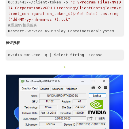
00:33443/-/client-token -o 
"C:\Program Files\NVID
IA Corporation\vGPU Licensing\ClientConfigToken\c
lient_configuration_token_
$($(Get-Date)
.tostring
('dd-MM-yy-hh-mm-ss')).tok"
#重启NV相关服务
Restart-Service NVDisplay.ContainerLocalSystem
验证授权
nvidia-smi.exe -q | 
Select
-
String
 License