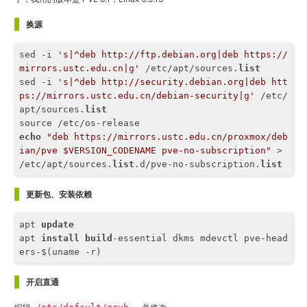
换源
sed -i 
's|^deb http://ftp.debian.org|deb https://
mirrors.ustc.edu.cn|g'
 /etc/apt/sources.
list
sed -i 
's|^deb http://security.debian.org|deb htt
ps://mirrors.ustc.edu.cn/debian-security|g'
 /etc/
apt/sources.
list
echo
"deb https://mirrors.ustc.edu.cn/proxmox/deb
ian/pve $VERSION_CODENAME pve-no-subscription"
 > 
/etc/apt/sources.
list
.d/pve-no-subscription.
list
更新包、安装依赖
apt 
update
apt 
install
build
-essential dkms mdevctl pve-head
ers-$(uname -r)
开启直通