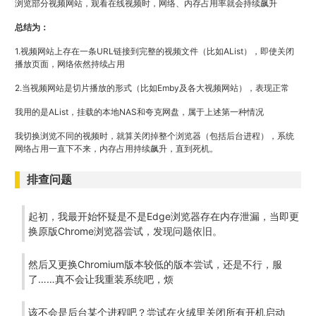
浏览部分视频网站，观看在线视频时，网络、内存占用率就会持续飙升
总结为：
1.视频网站上存在一条URL链接到完整的视频文件（比如AList），即使关闭
播放页面，网络依然持续占用
2.当视频网站是切片播放的形式（比如Emby及各大视频网站），表现正常
我用的是AList，挂载的本地NAS和夸克网盘，属于上述第一种情况
我切换浏览不同的视频时，就算关闭掉整个浏览器（包括后台进程），系统
网络占用一直下不来，内存占用持续飙升，直到死机。
排查问题
起初，我最开始怀疑是不是Edge浏览器存在内存泄漏，当即更
换原版Chrome浏览器尝试，发现问题依旧。
然后又更换Chromium版本较低的版本尝试，还是不行，服
了……真不会让我重装系统吧，烦
该不会是后台某个进程吧？尝试在火绒里关闭所有开机启动