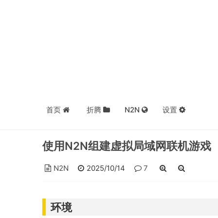
首页
折腾
N2N
设置
使用N2N组建虚拟局域网联机游戏
N2N
2025/10/14
7
环境