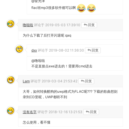
@金光泽
flac转mp3很多软件都可以啊
噜啦啦
评论于
2019-05-03 17:39:10
回复
为什么下载了后打开闪退呢 qaq
dxx
评论于
2019-08-02 11:36:30
回复
@噜啦啦
不是直接点exe进去的！需要用cmd进去
Lam
评论于
2019-03-04 21:53:42
回复
大哥，如何转换酷狗的uwp格式为FLAC呢??? 下载的歌曲想刻
录到CD里呢，UWP都听不到
没有名字
评论于
2018-12-16 13:21:53
回复
怎么使用，看不懂