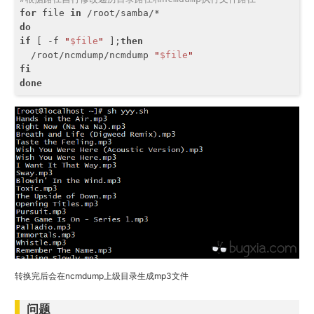
for
 file 
in
do
if
 [ 
-f
"
$file
"
 ];
then
  /root/ncmdump/ncmdump 
"
$file
"
fi
done
转换完后会在ncmdump上级目录生成mp3文件
问题