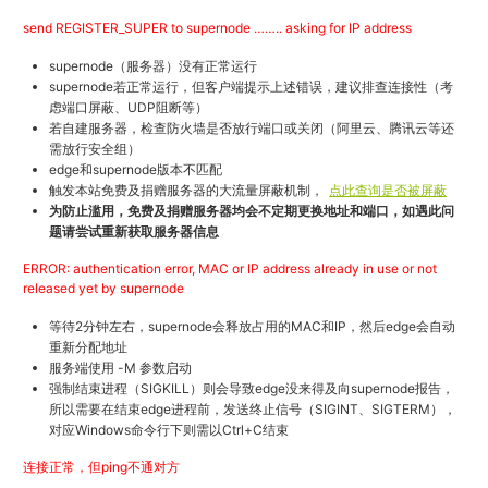
send REGISTER_SUPER to supernode …….. asking for IP address
supernode（服务器）没有正常运行
supernode若正常运行，但客户端提示上述错误，建议排查连接性（考
虑端口屏蔽、UDP阻断等）
若自建服务器，检查防火墙是否放行端口或关闭（阿里云、腾讯云等还
需放行安全组）
edge和supernode版本不匹配
触发本站免费及捐赠服务器的大流量屏蔽机制，
点此查询是否被屏蔽
为防止滥用，免费及捐赠服务器均会不定期更换地址和端口，如遇此问
题请尝试重新获取服务器信息
ERROR: authentication error, MAC or IP address already in use or not
released yet by supernode
等待2分钟左右，supernode会释放占用的MAC和IP，然后edge会自动
重新分配地址
服务端使用 -M 参数启动
强制结束进程（SIGKILL）则会导致edge没来得及向supernode报告，
所以需要在结束edge进程前，发送终止信号（SIGINT、SIGTERM），
对应Windows命令行下则需以Ctrl+C结束
连接正常，但ping不通对方