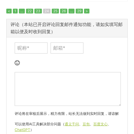
<
1
…
22
23
24
25
26
…
29
>
评论（本站已开启评论回复邮件通知功能，请如实填写邮
箱以便及时收到回复）
评论将在审核后展示，精力有限，站长无法做到实时回复，请谅解
可以使用AI工具解决部分问题（
通义千问
、
豆包
、
百度文心
、
ChatGPT
）