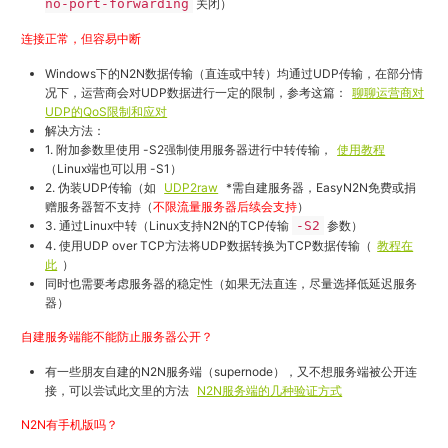
no-port-forwarding
关闭）
连接正常，但容易中断
Windows下的N2N数据传输（直连或中转）均通过UDP传输，在部分情
况下，运营商会对UDP数据进行一定的限制，参考这篇：
聊聊运营商对
UDP的QoS限制和应对
解决方法：
1. 附加参数里使用 -S2强制使用服务器进行中转传输，
使用教程
（Linux端也可以用 -S1）
2. 伪装UDP传输（如
UDP2raw
*需自建服务器，EasyN2N免费或捐
赠服务器暂不支持（
不限流量服务器后续会支持
）
3. 通过Linux中转（Linux支持N2N的TCP传输
-S2
参数）
4. 使用UDP over TCP方法将UDP数据转换为TCP数据传输（
教程在
此
）
同时也需要考虑服务器的稳定性（如果无法直连，尽量选择低延迟服务
器）
自建服务端能不能防止服务器公开？
有一些朋友自建的N2N服务端（supernode），又不想服务端被公开连
接，可以尝试此文里的方法
N2N服务端的几种验证方式
N2N有手机版吗？