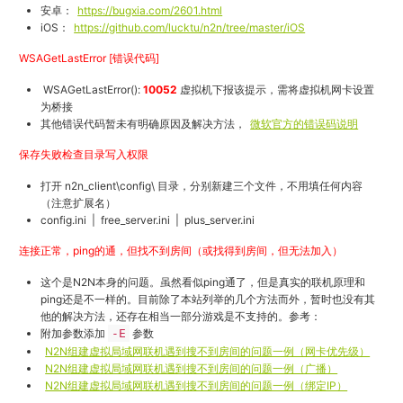
安卓：
https://bugxia.com/2601.html
iOS：
https://github.com/lucktu/n2n/tree/master/iOS
WSAGetLastError [错误代码]
WSAGetLastError():
10052
虚拟机下报该提示，需将虚拟机网卡设置
为桥接
其他错误代码暂未有明确原因及解决方法，
微软官方的错误码说明
保存失败检查目录写入权限
打开 n2n_client\config\ 目录，分别新建三个文件，不用填任何内容
（注意扩展名）
config.ini | free_server.ini | plus_server.ini
连接正常，ping的通，但找不到房间（或找得到房间，但无法加入）
这个是N2N本身的问题。虽然看似ping通了，但是真实的联机原理和
ping还是不一样的。目前除了本站列举的几个方法而外，暂时也没有其
他的解决方法，还存在相当一部分游戏是不支持的。参考：
附加参数添加
-E
参数
N2N组建虚拟局域网联机遇到搜不到房间的问题一例（网卡优先级）
N2N组建虚拟局域网联机遇到搜不到房间的问题一例（广播）
N2N组建虚拟局域网联机遇到搜不到房间的问题一例（绑定IP）